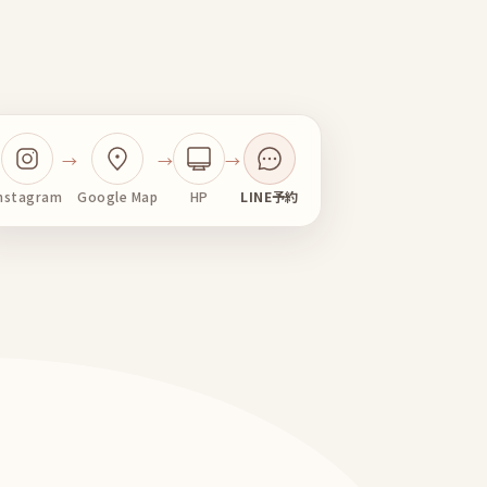
→
→
→
Instagram
Google Map
HP
LINE予約