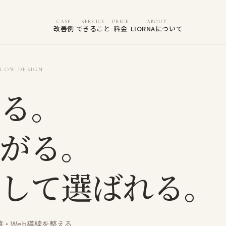
CASE
SERVICE
PRICE
ABOUT
改善例
できること
料金
LIORNAについて
FLOW DESIGN
る。
がる。
して選ばれる。
葉・Web導線を整える