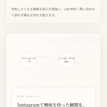
予約したくなる情報を読んだ直後に、LINE予約・問い合わせ
へ迷わず進める流れを整えます。
Instagram
Google Map
Webs
入口
確認
判
Flow Point 01
Instagramで興味を持った瞬間を、