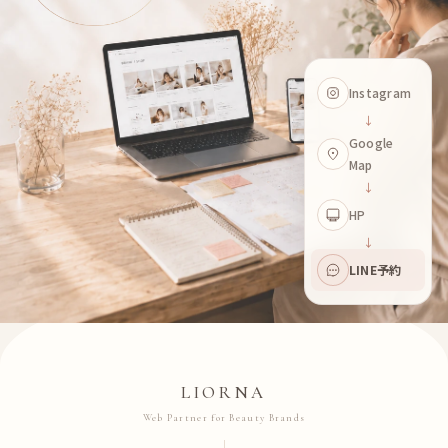
Instagram
↓
Google
Map
↓
HP
↓
LINE予約
LIORNA
Web Partner for Beauty Brands